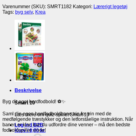
Varenummer (SKU):
SMRT1182
Kategori:
Lærerigt legetøj
Tags:
byg selv
,
Krea
Beskrivelse
Byg dit eget bordfodbold! ⚽✨
Smart 10
Saml din egen bordfodboldbane trin for trin med de
Læs mere om quiz-spillet Smart 10
medfølgende træstykker og den letforståelige instruktion. Når
banen er klar, kan du udfordre dine venner – må den bedste
Log ind B2B
fodboldspiller vinde!
Kurv /
0,00
kr.