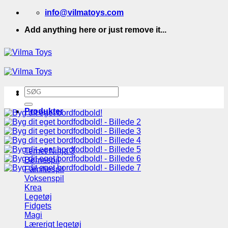
Fortsæt
info@vilmatoys.com
til
Add anything here or just remove it...
indhold
Søg
efter:
Produkter
Ternet Ninja 3
Børnespil
Familiespil
Voksenspil
Krea
Legetøj
Fidgets
Magi
Lærerigt legetøj