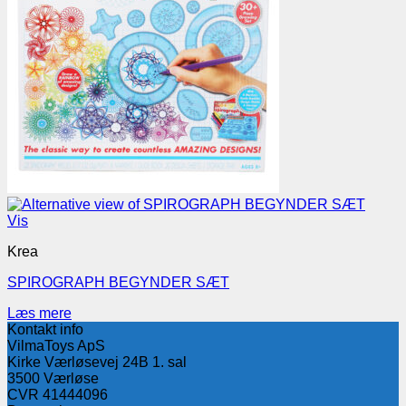
Vis
Krea
SPIROGRAPH BEGYNDER SÆT
Læs mere
Kontakt info
VilmaToys ApS
Kirke Værløsevej 24B 1. sal
3500 Værløse
CVR 41444096