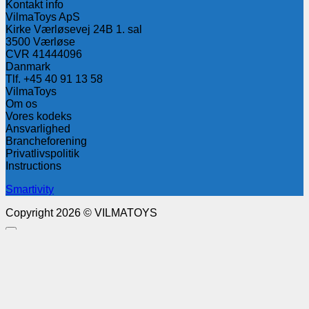
Kontakt info
VilmaToys ApS
Kirke Værløsevej 24B 1. sal
3500 Værløse
CVR 41444096
Danmark
Tlf. +45 40 91 13 58
VilmaToys
Om os
Vores kodeks
Ansvarlighed
Brancheforening
Privatlivspolitik
Instructions
Smartivity
Copyright 2026 © VILMATOYS
Søg
efter:
Produkter
Log ind B2B
Log ind