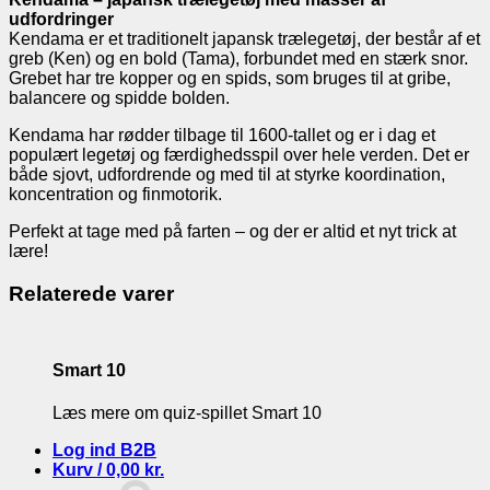
udfordringer
Kendama er et traditionelt japansk trælegetøj, der består af et
greb (Ken) og en bold (Tama), forbundet med en stærk snor.
Grebet har tre kopper og en spids, som bruges til at gribe,
balancere og spidde bolden.
Kendama har rødder tilbage til 1600-tallet og er i dag et
populært legetøj og færdighedsspil over hele verden. Det er
både sjovt, udfordrende og med til at styrke koordination,
koncentration og finmotorik.
Perfekt at tage med på farten – og der er altid et nyt trick at
lære!
Relaterede varer
Smart 10
Læs mere om quiz-spillet Smart 10
Log ind B2B
Kurv /
0,00
kr.