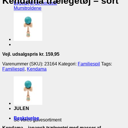
Kendama trælegetøj – sort
Legetøj til de mindste
Mumitroldene
Vejl. udsalgspris kr. 159,95
Varenummer (SKU):
23164
Kategori:
Familiespil
Tags:
Familiespil
,
Kendama
JULEN
Beskrivelse
Se vores gavesortiment
Kendama – japansk trælegetøj med masser af