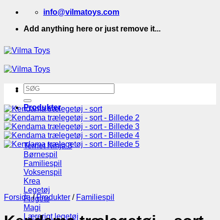
Fortsæt
info@vilmatoys.com
til
Add anything here or just remove it...
indhold
Søg
efter:
Produkter
Ternet Ninja 3
Børnespil
Familiespil
Voksenspil
Krea
Legetøj
Forside
/
Produkter
/
Familiespil
Fidgets
Magi
Lærerigt legetøj