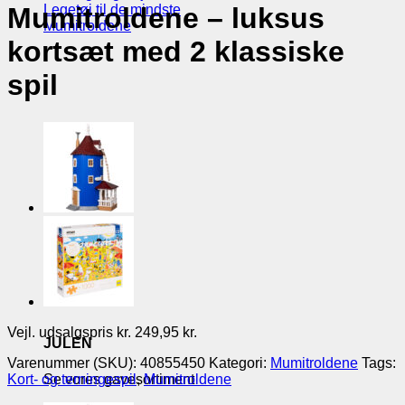
Legetøj til de mindste
Mumitroldene – luksus
Mumitroldene
kortsæt med 2 klassiske
spil
Vejl. udsalgspris kr. 249,95 kr.
JULEN
Varenummer (SKU):
40855450
Kategori:
Mumitroldene
Tags:
Se vores gavesortiment
Kort- og terningespil
,
Mumitroldene