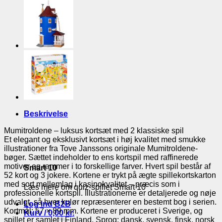
Beskrivelse
Mumitroldene – luksus kortsæt med 2 klassiske spil
Et elegant og eksklusivt kortsæt i høj kvalitet med smukke
illustrationer fra Tove Janssons originale Mumitroldene-
bøger. Sættet indeholder to ens kortspil med raffinerede
motiver og rammer i to forskellige farver. Hvert spil består af
Smart 10
52 kort og 3 jokere. Kortene er trykt på ægte spillekortskarton
med sort mellemlag i kasinokvalitet – præcis som i
Læs mere om quiz-spillet Smart 10
professionelle kortspil. Illustrationerne er detaljerede og nøje
udvalgt, så hver kulør repræsenterer en bestemt bog i serien.
Log ind B2B
Kortmål: 57 × 89 mm. Kortene er produceret i Sverige, og
Kurv /
0,00
kr.
spillet er samlet i Finland. Sprog: dansk, svensk, finsk, norsk