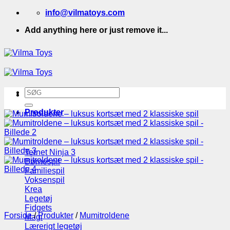
Fortsæt
info@vilmatoys.com
til
Add anything here or just remove it...
indhold
Søg
efter:
Produkter
Ternet Ninja 3
Børnespil
Familiespil
Voksenspil
Krea
Legetøj
Fidgets
Forside
/
Produkter
/
Mumitroldene
Magi
Lærerigt legetøj