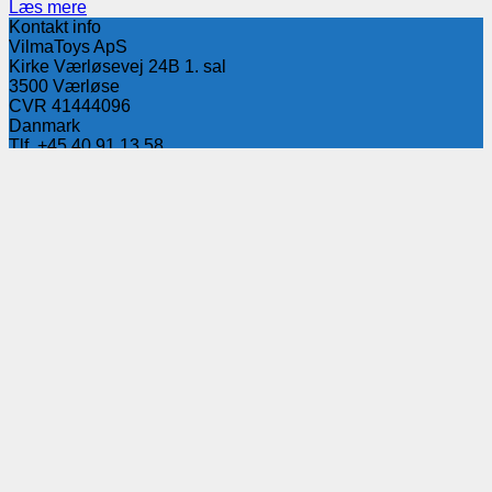
Læs mere
Kontakt info
VilmaToys ApS
Kirke Værløsevej 24B 1. sal
3500 Værløse
CVR 41444096
Danmark
Tlf. +45 40 91 13 58
VilmaToys
Om os
Vores kodeks
Ansvarlighed
Brancheforening
Privatlivspolitik
Instructions
Smartivity
Copyright 2026 © VILMATOYS
Søg
efter:
Produkter
Log ind B2B