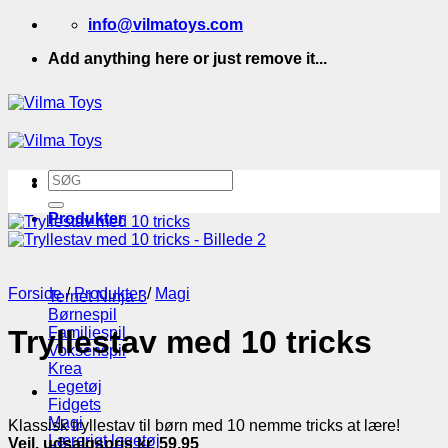
Fortsæt
info@vilmatoys.com
til
Add anything here or just remove it...
indhold
Søg
efter:
Produkter
Forside
/
Produkter
/
Magi
Ternet Ninja 3
Børnespil
Familiespil
Tryllestav med 10 tricks
Voksenspil
Krea
Legetøj
Fidgets
Magi
Klassisk tryllestav til børn med 10 nemme tricks at lære!
Lærerigt legetøj
Vejl. udsalgspris kr. 59,95