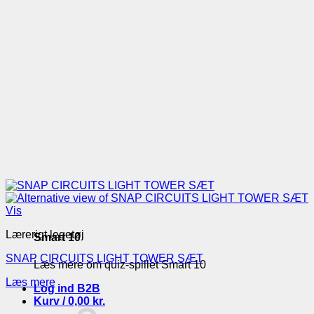
Vis
Lærerigt legetøj
Smart 10
SNAP CIRCUITS LIGHT TOWER SÆT
Læs mere om quiz-spillet Smart 10
Læs mere
Log ind B2B
Kurv /
0,00
kr.