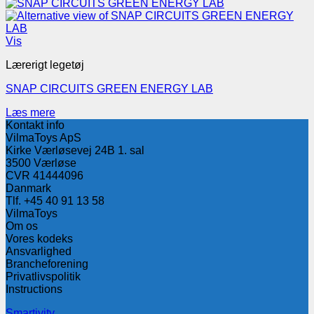
Vis
Lærerigt legetøj
SNAP CIRCUITS GREEN ENERGY LAB
Læs mere
Kontakt info
VilmaToys ApS
Kirke Værløsevej 24B 1. sal
3500 Værløse
CVR 41444096
Danmark
Tlf. +45 40 91 13 58
VilmaToys
Om os
Vores kodeks
Ansvarlighed
Brancheforening
Privatlivspolitik
Instructions
Smartivity