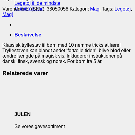
Legetøj til de mindste
Mumitroldene
Varenummer (SKU):
33050058
Kategori:
Magi
Tags:
Legetøj
,
Magi
Beskrivelse
Klassisk tryllestav til børn med 10 nemme tricks at lære!
Tryllestaven kan blandt andet ‘fortælle tiden’, blive blød eller
ændre længde på magisk vis. Inkluderer instruktioner på
dansk, finsk, svensk og norsk. For børn fra 5 år.
Relaterede varer
JULEN
Se vores gavesortiment